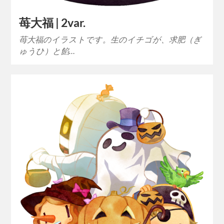
苺大福 | 2var.
苺大福のイラストです。生のイチゴが、求肥（ぎ
ゅうひ）と餡…