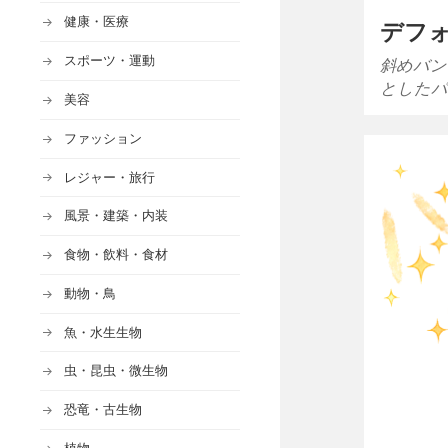
健康・医療
デフォ
スポーツ・運動
斜めバ
としたパ
美容
ファッション
レジャー・旅行
風景・建築・内装
食物・飲料・食材
動物・鳥
魚・水生生物
虫・昆虫・微生物
恐竜・古生物
植物