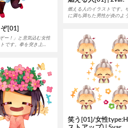
燃える人のイラストです。
に満ち満ちた男性が炎のよ
[01]
ぞー！」と意気込む女性
トです。拳を突き上…
笑う[01]/女性type:
ストアップ) | 5var.