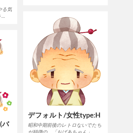
やる気
う…
デフォルト/女性type:H
H(バ
昭和中期前後のレトロないでたち
が特徴の、「おばあちゃん」…