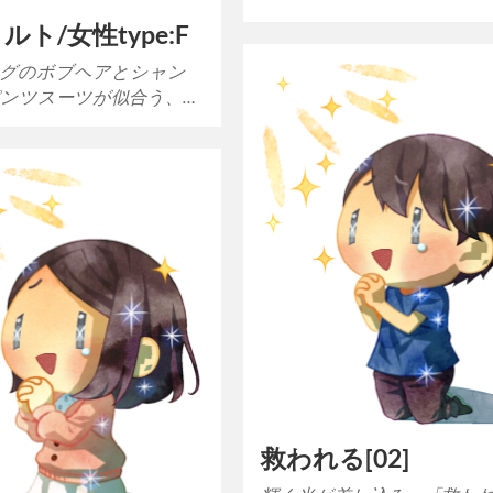
ルト/女性type:F
ングのボブヘアとシャン
ンツスーツが似合う、…
救われる[02]