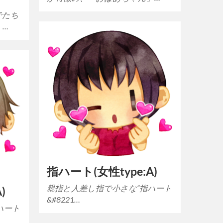
でたち
」…
指ハート(女性type:A)
親指と人差し指で小さな“指ハート
)
&#8221…
ハート