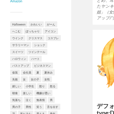
とめ、耳
Amazon
たヤンキ
姐」（女
アップ/”
Halloween
かわいい
がーん
へこむ
ぽっちゃり
アイコン
ウインク
クリスマス
コスプレ
サラリーマン
ショック
スイーツ
ツインテール
ハロウィン
ハート
バストアップ
ビジネスマン
仮装
会社員
夏
夏休み
失敗
女
女の子
女性
嬉しい
小学生
怒り
怒る
朝食
楽しい
機嫌が悪い
気落ち
泣く
無表情
男
デフォ
男の子
男性
笑う
舌を出す
type
花
落ち込む
震える
青年