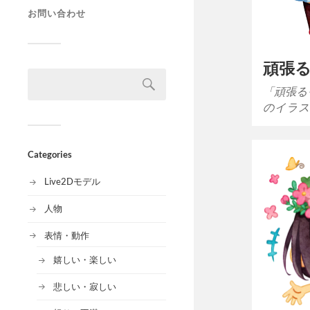
お問い合わせ
頑張るぞ
「頑張る
のイラス
Categories
Live2Dモデル
人物
表情・動作
嬉しい・楽しい
悲しい・寂しい