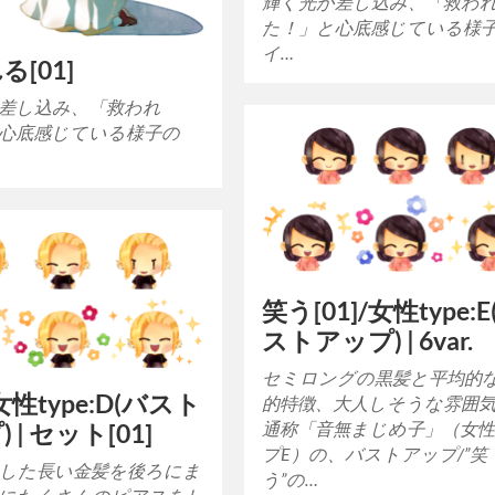
輝く光が差し込み、「救わ
た！」と心底感じている様
イ…
[01]
差し込み、「救われ
心底感じている様子の
笑う[01]/女性type:E
ストアップ) | 6var.
セミロングの黒髪と平均的
性type:D(バスト
的特徴、大人しそうな雰囲
通称「音無まじめ子」（女
 | セット[01]
プE）の、バストアップ/”笑
した長い金髪を後ろにま
う”の…