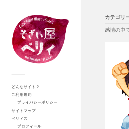
カテゴリー
感情の中
どんなサイト？
ご利用規約
プライバシーポリシー
サイトマップ
ベリィズ
プロフィール