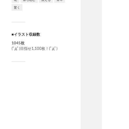
驚く
■イラスト収録数
1045枚
(ﾟдﾟ)目指せ1,100枚！(ﾟдﾟ)