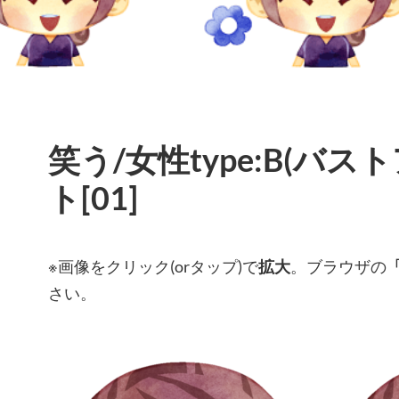
笑う/女性type:B(バスト
ト[01]
※画像をクリック(orタップ)で
拡大
。ブラウザの
さい。