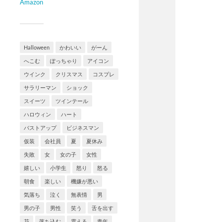
Amazon
Halloween
かわいい
がーん
へこむ
ぽっちゃり
アイコン
ウインク
クリスマス
コスプレ
サラリーマン
ショック
スイーツ
ツインテール
ハロウィン
ハート
バストアップ
ビジネスマン
仮装
会社員
夏
夏休み
失敗
女
女の子
女性
嬉しい
小学生
怒り
怒る
朝食
楽しい
機嫌が悪い
気落ち
泣く
無表情
男
男の子
男性
笑う
舌を出す
花
落ち込む
震える
青年