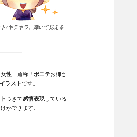
ト/キラキラ、輝いて見える
な
女性
、通称「
ポニテ
お姉さ
イラスト
です。
クト
つきで
感情表現
している
分けができます。