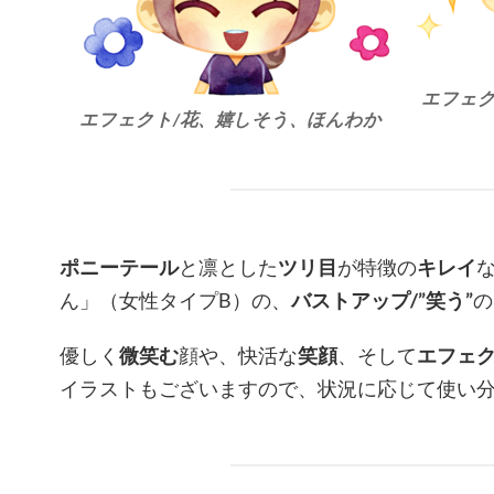
エフェク
エフェクト/花、嬉しそう、ほんわか
ポニーテール
と凛とした
ツリ目
が特徴の
キレイ
ん」（女性タイプB）の、
バストアップ/”笑う”
の
優しく
微笑む
顔や、快活な
笑顔
、そして
エフェ
イラストもございますので、状況に応じて使い