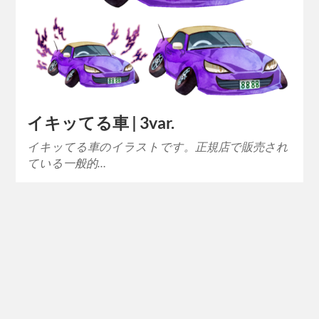
イキッてる車 | 3var.
イキッてる車のイラストです。正規店で販売され
ている一般的…