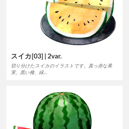
スイカ[03] | 2var.
切り分けたスイカのイラストです。真っ赤な果
実、黒い種、緑…