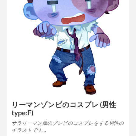
リーマンゾンビのコスプレ (男性
type:F)
サラリーマン風のゾンビのコスプレをする男性の
イラストです…