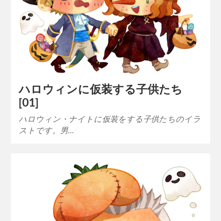
ハロウィンに仮装する子供たち
[01]
ハロウィン・ナイトに仮装をする子供たちのイラ
ストです。男…