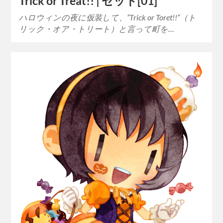
Trick or Treat!! | セット[01]
ハロウィンの夜に仮装して、”Trick or Toret!!”（ト
リック・オア・トリート）と言って町を…