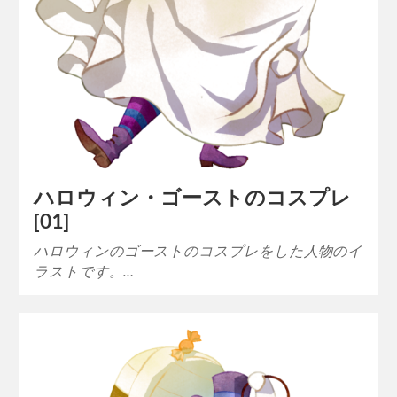
ハロウィン・ゴーストのコスプレ
[01]
ハロウィンのゴーストのコスプレをした人物のイ
ラストです。…