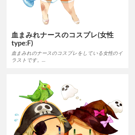
血まみれナースのコスプレ(女性
type:F)
血まみれのナースのコスプレをしている女性のイ
ラストです。…