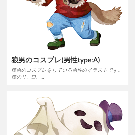
狼男のコスプレ(男性type:A)
狼男のコスプレをしている男性のイラストです。
狼の耳、口、…