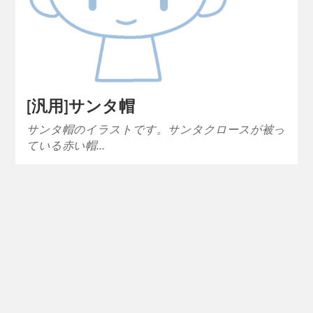
[汎用]サンタ帽
サンタ帽のイラストです。サンタクロースが被っ
ている赤い帽…