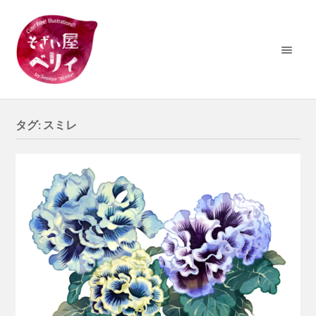
タグ:
スミレ