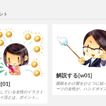
ント
解説する[w01]
01]
眼鏡をかけ髪をひとつに結
ーツの女性が、ハンドポイ
している女性のイラスト
イ活とは、ポイント…