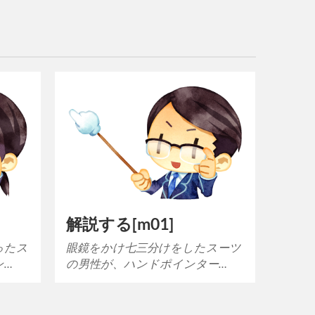
解説する[m01]
ったス
眼鏡をかけ七三分けをしたスーツ
ン…
の男性が、ハンドポインター…