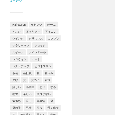
Amazon
Halloween
かわいい
がーん
へこむ
ぽっちゃり
アイコン
ウインク
クリスマス
コスプレ
サラリーマン
ショック
スイーツ
ツインテール
ハロウィン
ハート
バストアップ
ビジネスマン
仮装
会社員
夏
夏休み
失敗
女
女の子
女性
嬉しい
小学生
怒り
怒る
朝食
楽しい
機嫌が悪い
気落ち
泣く
無表情
男
男の子
男性
笑う
舌を出す
花
落ち込む
震える
青年