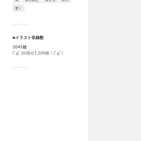
驚く
■イラスト収録数
1045枚
(ﾟдﾟ)目指せ1,100枚！(ﾟдﾟ)