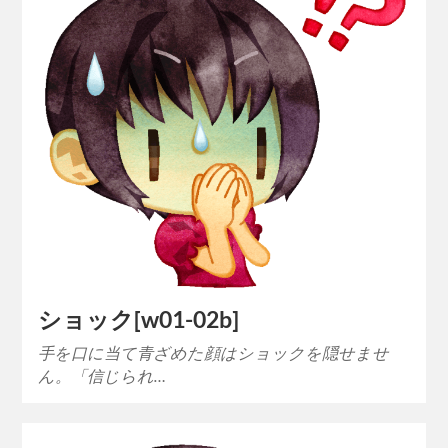
ショック[w01-02b]
手を口に当て青ざめた顔はショックを隠せませ
ん。「信じられ…