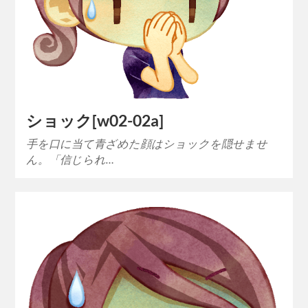
ショック[w02-02a]
手を口に当て青ざめた顔はショックを隠せませ
ん。「信じられ…