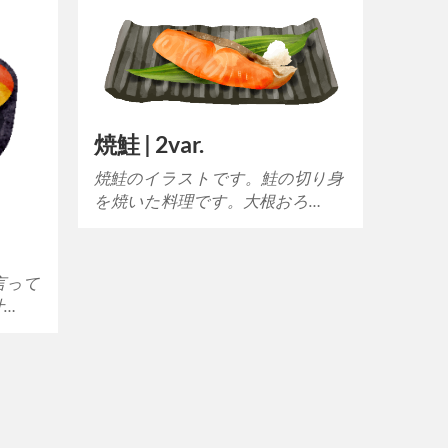
焼鮭 | 2var.
焼鮭のイラストです。鮭の切り身
を焼いた料理です。大根おろ…
言って
汁…