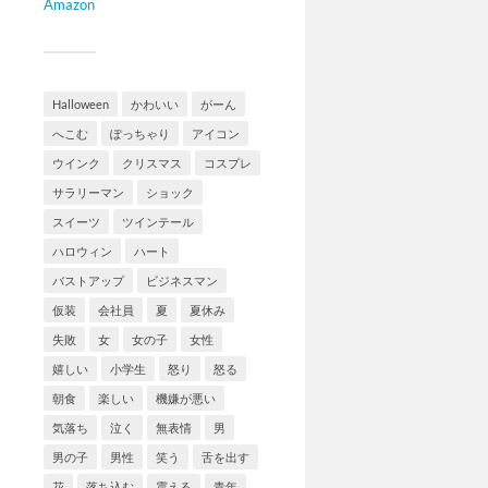
Amazon
Halloween
かわいい
がーん
へこむ
ぽっちゃり
アイコン
ウインク
クリスマス
コスプレ
サラリーマン
ショック
スイーツ
ツインテール
ハロウィン
ハート
バストアップ
ビジネスマン
仮装
会社員
夏
夏休み
失敗
女
女の子
女性
嬉しい
小学生
怒り
怒る
朝食
楽しい
機嫌が悪い
気落ち
泣く
無表情
男
男の子
男性
笑う
舌を出す
花
落ち込む
震える
青年