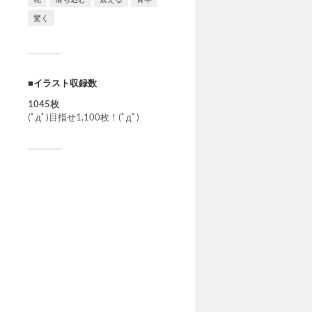
驚く
■イラスト収録数
1045枚
(ﾟдﾟ)目指せ1,100枚！(ﾟдﾟ)