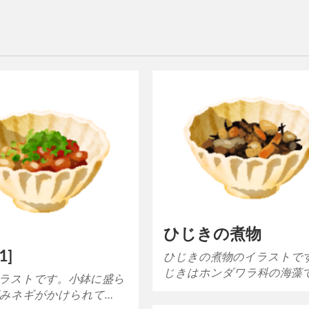
ひじきの煮物
1]
ひじきの煮物のイラストで
じきはホンダワラ科の海藻
ラストです。小鉢に盛ら
みネギがかけられて…