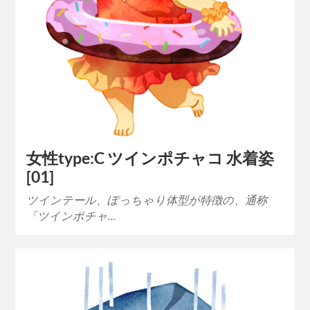
女性type:C ツインポチャコ 水着姿
[01]
ツインテール、ぽっちゃり体型が特徴の、通称
「ツインポチャ…