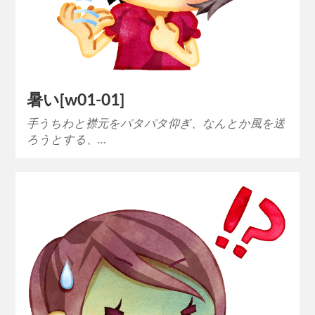
暑い[w01-01]
手うちわと襟元をパタパタ仰ぎ、なんとか風を送
ろうとする、…