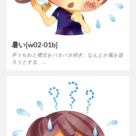
暑い[w02-01b]
手うちわと襟元をパタパタ仰ぎ、なんとか風を送
ろうとする、…