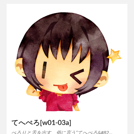
てへぺろ[w01-03a]
ぺろりと舌を出す、俗に言う“てへぺろ&#82…