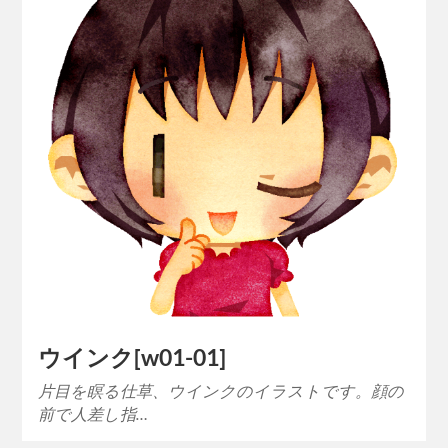
ウインク[w01-01]
片目を瞑る仕草、ウインクのイラストです。顔の
前で人差し指…