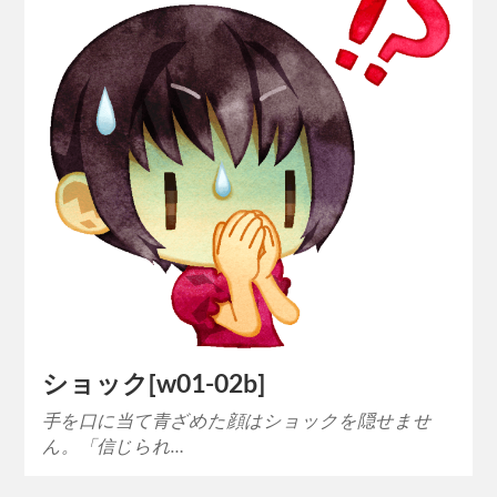
ショック[w01-02b]
手を口に当て青ざめた顔はショックを隠せませ
ん。「信じられ…