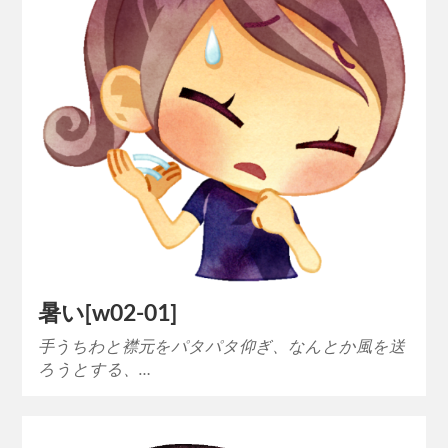
暑い[w02-01]
手うちわと襟元をパタパタ仰ぎ、なんとか風を送
ろうとする、…