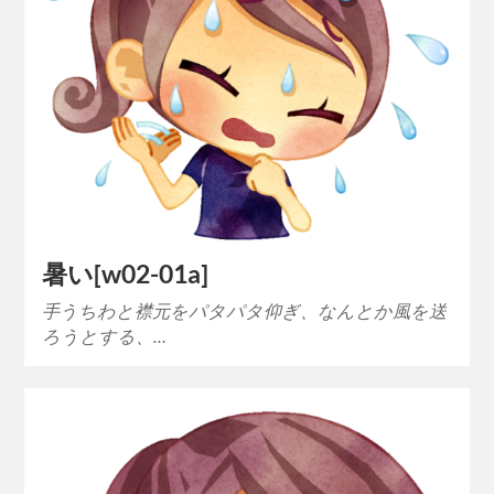
暑い[w02-01a]
手うちわと襟元をパタパタ仰ぎ、なんとか風を送
ろうとする、…