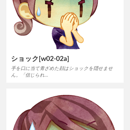
ショック[w02-02a]
手を口に当て青ざめた顔はショックを隠せませ
ん。「信じられ…