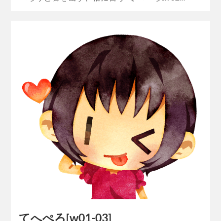
てへぺろ[w01-03]