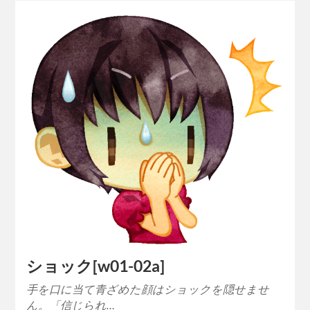
ショック[w01-02a]
手を口に当て青ざめた顔はショックを隠せませ
ん。「信じられ…