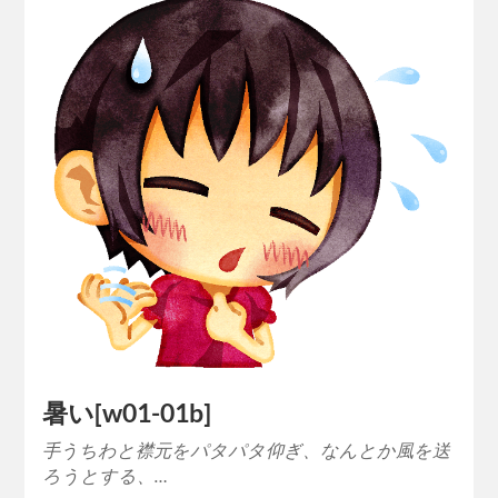
暑い[w01-01b]
手うちわと襟元をパタパタ仰ぎ、なんとか風を送
ろうとする、…