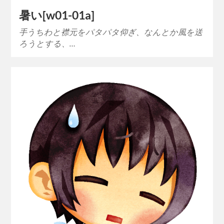
暑い[w01-01a]
手うちわと襟元をパタパタ仰ぎ、なんとか風を送
ろうとする、…