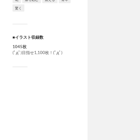
驚く
■イラスト収録数
1045枚
(ﾟдﾟ)目指せ1,100枚！(ﾟдﾟ)