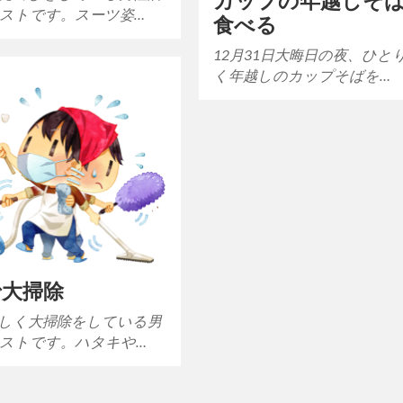
カップの年越しそ
ストです。スーツ姿…
食べる
12月31日大晦日の夜、ひと
く年越しのカップそばを…
で大掃除
しく大掃除をしている男
ストです。ハタキや…