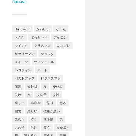
Amazon
Halloween
かわいい
がーん
へこむ
ぽっちゃり
アイコン
ウインク
クリスマス
コスプレ
サラリーマン
ショック
スイーツ
ツインテール
ハロウィン
ハート
バストアップ
ビジネスマン
仮装
会社員
夏
夏休み
失敗
女
女の子
女性
嬉しい
小学生
怒り
怒る
朝食
楽しい
機嫌が悪い
気落ち
泣く
無表情
男
男の子
男性
笑う
舌を出す
花
落ち込む
震える
青年