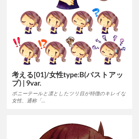
考える[01]/女性type:B(バストアッ
プ) | 9var.
ポニーテールと凛としたツリ目が特徴のキレイな
女性、通称「…