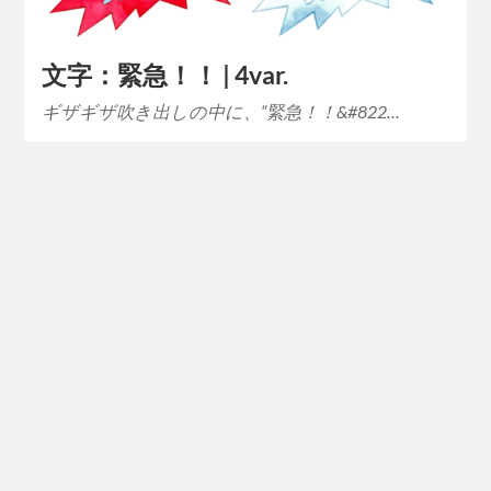
文字：緊急！！ | 4var.
ギザギザ吹き出しの中に、“緊急！！&#822…