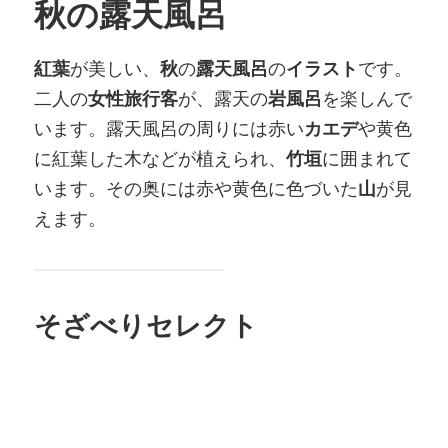
秋の露天風呂
紅葉
が美しい、
秋
の
露天風呂
の
イラスト
です。
二人の
女性旅行客
が、露天の
岩風呂
を楽しんで
います。露天風呂の周りには赤い
カエデ
や黄色
に紅葉した木などが植えられ、
竹垣
に囲まれて
います。その奥には赤や黄色に色づいた
山
が見
えます。
そざべりセレクト