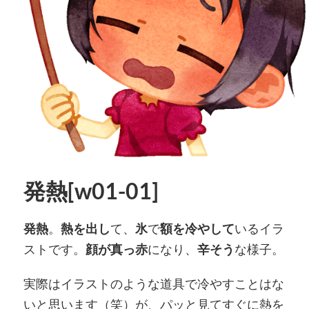
発熱[w01-01]
発熱
。
熱を出し
て、
氷
で
額を冷やして
いるイラ
ストです。
顔が真っ赤
になり、
辛そう
な様子。
実際はイラストのような道具で冷やすことはな
いと思います（笑）が、パッと見てすぐに熱を