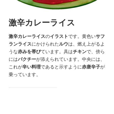
激辛カレーライス
激辛カレーライス
の
イラスト
です。黄色い
サフ
ランライス
にかけられた
ルウ
は、燃え上がるよ
うな
赤みを帯び
ています。具は
チキン
で、傍ら
には
パクチー
が添えられています。中央には、
これが
辛い料理
であると示すように
赤唐辛子
が
乗っています。