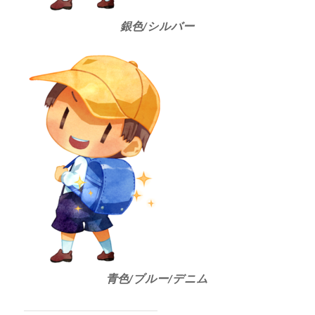
銀色/シルバー
青色/ブルー/デニム