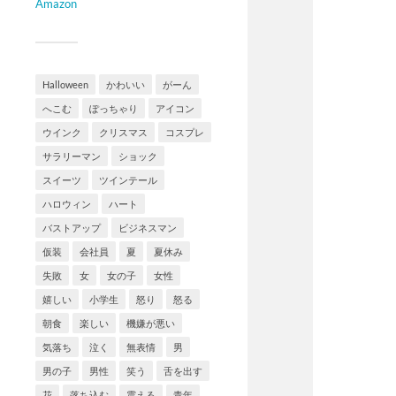
Amazon
Halloween
かわいい
がーん
へこむ
ぽっちゃり
アイコン
ウインク
クリスマス
コスプレ
サラリーマン
ショック
スイーツ
ツインテール
ハロウィン
ハート
バストアップ
ビジネスマン
仮装
会社員
夏
夏休み
失敗
女
女の子
女性
嬉しい
小学生
怒り
怒る
朝食
楽しい
機嫌が悪い
気落ち
泣く
無表情
男
男の子
男性
笑う
舌を出す
花
落ち込む
震える
青年