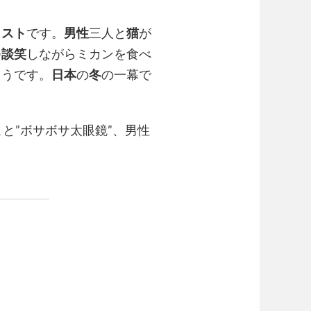
ラスト
です。
男性
三人と
猫
が
つ
談笑
しながらミカンを食べ
ようです。
日本
の
冬
の一幕で
こと”ボサボサ太眼鏡”、男性