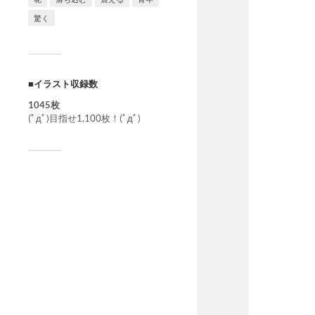
驚く
■イラスト収録数
1045枚
(ﾟдﾟ)目指せ1,100枚！(ﾟдﾟ)