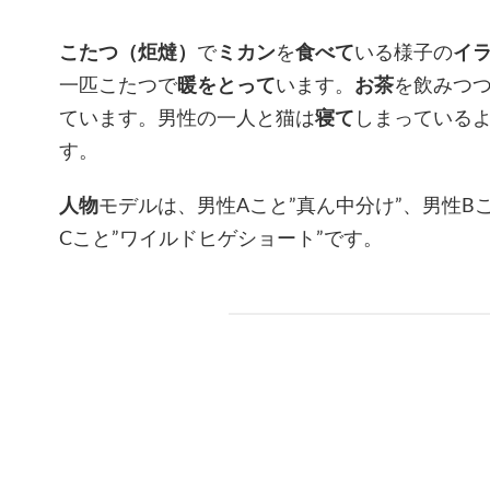
こたつ（炬燵）
で
ミカン
を
食べて
いる様子の
イ
一匹こたつで
暖をとって
います。
お茶
を飲みつ
ています。男性の一人と猫は
寝て
しまっている
す。
人物
モデルは、男性Aこと”真ん中分け”、男性B
Cこと”ワイルドヒゲショート”です。