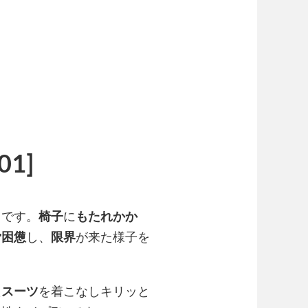
01]
ト
です。
椅子
に
もたれかか
労困憊
し、
限界
が来た様子を
た
スーツ
を着こなしキリッと