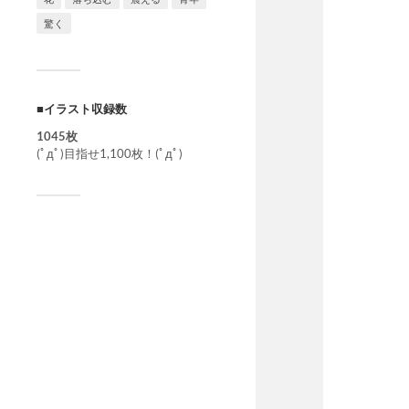
驚く
■イラスト収録数
1045枚
(ﾟдﾟ)目指せ1,100枚！(ﾟдﾟ)