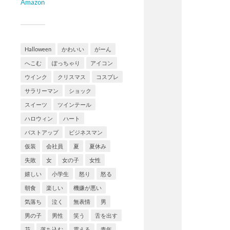
Amazon
Halloween
かわいい
がーん
へこむ
ぽっちゃり
アイコン
ウインク
クリスマス
コスプレ
サラリーマン
ショック
スイーツ
ツインテール
ハロウィン
ハート
バストアップ
ビジネスマン
仮装
会社員
夏
夏休み
失敗
女
女の子
女性
嬉しい
小学生
怒り
怒る
朝食
楽しい
機嫌が悪い
気落ち
泣く
無表情
男
男の子
男性
笑う
舌を出す
花
落ち込む
震える
青年