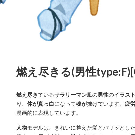
燃え尽きる(男性type:F)[
燃え尽き
ている
サラリーマン
風の
男性
の
イラス
り
、
体が真っ白
になって
魂が抜けて
います。
疲
漫画的に表現しています。
人物
モデルは、きれいに整えた髪とパリッとし