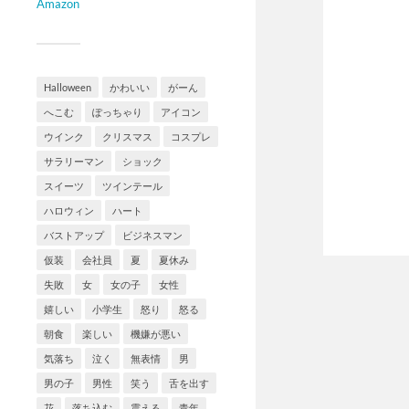
Amazon
Halloween
かわいい
がーん
へこむ
ぽっちゃり
アイコン
ウインク
クリスマス
コスプレ
サラリーマン
ショック
スイーツ
ツインテール
ハロウィン
ハート
バストアップ
ビジネスマン
仮装
会社員
夏
夏休み
失敗
女
女の子
女性
嬉しい
小学生
怒り
怒る
朝食
楽しい
機嫌が悪い
気落ち
泣く
無表情
男
男の子
男性
笑う
舌を出す
花
落ち込む
震える
青年