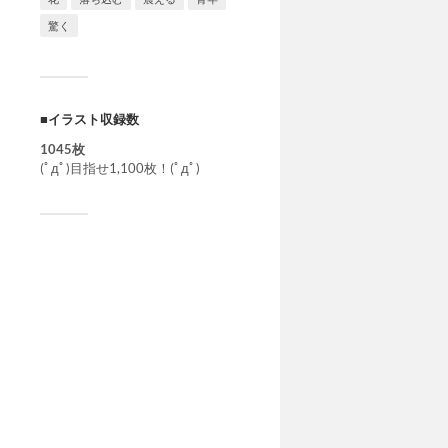
驚く
■イラスト収録数
1045枚
(ﾟдﾟ)目指せ1,100枚！(ﾟдﾟ)