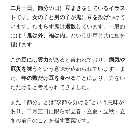
二月三日
、
節分
の日に
豆まき
をしている
イラス
ト
です。
女の子
と
男の子
が
鬼
に
豆を投げ
つけて
います。たまらず鬼は
退散
しています。一般的
には
「鬼は外、福は内」
という掛声と共に豆を
投げます。
この豆には
霊力
があると言われており、
病気や
厄災を祓う
という意味が込められています。ま
た、
年の数だけ豆を食べる
ことにより、力をい
ただけると考えられてきました。
また「節分」とは”季節を分ける”という意味が
あり、二月三日に限らず立春・立夏・立秋・立
冬の前日のことを指す言葉です。