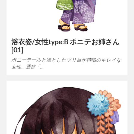
浴衣姿/女性type:B ポニテお姉さん
[01]
ポニーテールと凛としたツリ目が特徴のキレイな
女性、通称「…