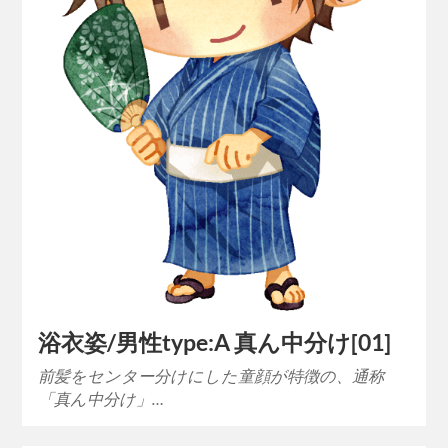
浴衣姿/男性type:A 真ん中分け[01]
前髪をセンター分けにした童顔が特徴の、通称
「真ん中分け」…