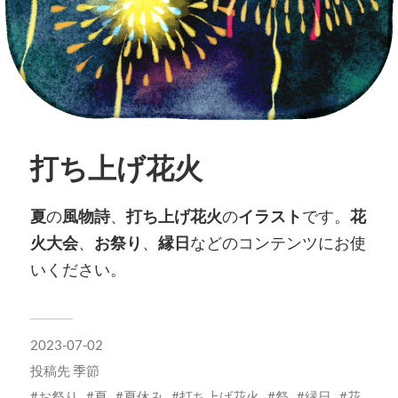
打ち上げ花火
夏
の
風物詩
、
打ち上げ花火
の
イラスト
です。
花
火大会
、
お祭り
、
縁日
などのコンテンツにお使
いください。
2023-07-02
投稿先
季節
お祭り
夏
夏休み
打ち上げ花火
祭
縁日
花