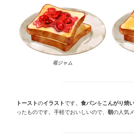
苺ジャム
トースト
の
イラスト
です。
食パン
を
こんがり焼
ったものです。手軽でおいしいので、
朝
の人気