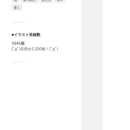
驚く
■イラスト収録数
1045枚
(ﾟдﾟ)目指せ1,100枚！(ﾟдﾟ)