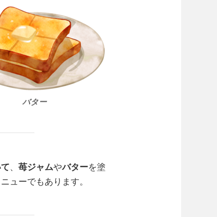
バター
いて
、
苺ジャム
や
バター
を塗
メニューでもあります。