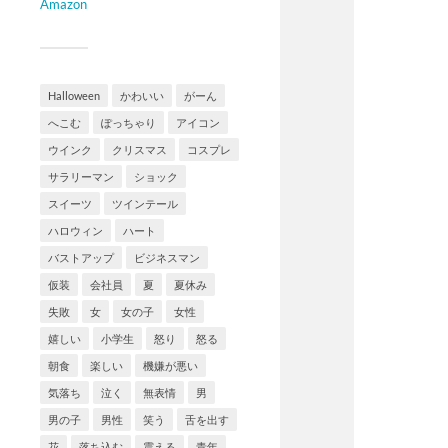
Amazon
Halloween
かわいい
がーん
へこむ
ぽっちゃり
アイコン
ウインク
クリスマス
コスプレ
サラリーマン
ショック
スイーツ
ツインテール
ハロウィン
ハート
バストアップ
ビジネスマン
仮装
会社員
夏
夏休み
失敗
女
女の子
女性
嬉しい
小学生
怒り
怒る
朝食
楽しい
機嫌が悪い
気落ち
泣く
無表情
男
男の子
男性
笑う
舌を出す
花
落ち込む
震える
青年