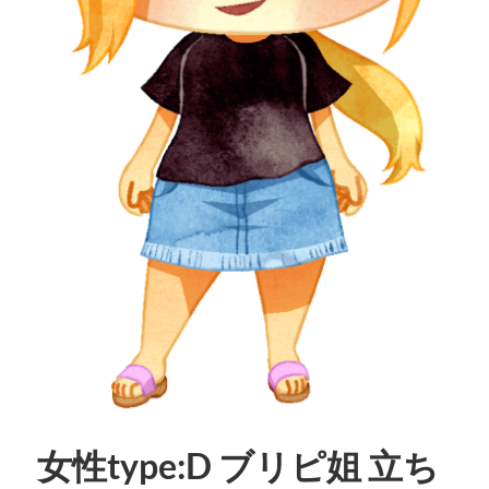
女性type:D ブリピ姐 立ち