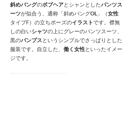
斜めバング
の
ボブヘア
とシャンとした
パンツス
ーツ
が似合う、通称「斜めバング
OL
」（
女性
タイプF）の立ちポーズの
イラスト
です。襟無
しの白い
シャツ
の上にグレーのパンツスーツ、
黒の
パンプス
というシンプルでさっぱりとした
服装です。自立した、
働く女性
といったイメー
ジです。