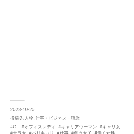
2023-10-25
投稿先
人物
,
仕事・ビジネス・職業
OL
オフィスレディ
キャリアウーマン
キャリ女
サラ女
バリキャリ
仕事
働き女子
働く女性